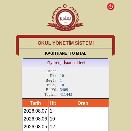
OKUL YÖNETİM SİSTEMİ
KAĞITHANE İTO MTAL
Ziyaretçi İstatistikleri
Online :
1
Dün :
10
Bugün :
1
Bu Ay :
101
Bu Yıl :
3409
Toplam :
411443
Tarih
Hit
Oran
2026.08.07
1
2026.08.06
10
2026.08.05
12